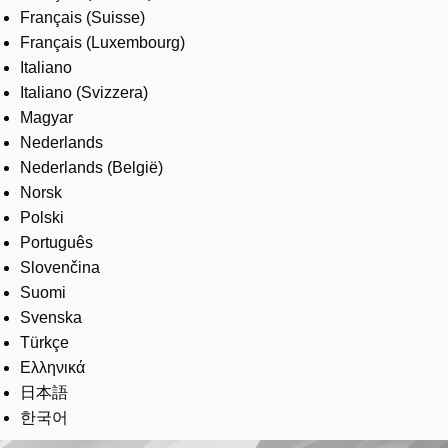
Français (Suisse)
Français (Luxembourg)
Italiano
Italiano (Svizzera)
Magyar
Nederlands
Nederlands (België)
Norsk
Polski
Português
Slovenčina
Suomi
Svenska
Türkçe
Ελληνικά
日本語
한국어