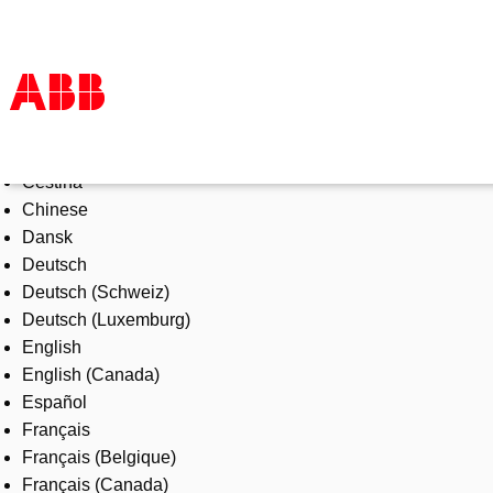
Select Language
Products & Solutions
Čeština
Industries
Chinese
Services
Dansk
About us
Deutsch
Where to buy
Deutsch (Schweiz)
Contact us
Deutsch (Luxemburg)
Careers
English
English (Canada)
Español
Français
Français (Belgique)
Français (Canada)