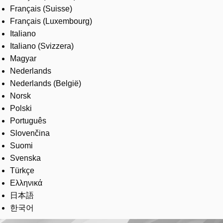
Français (Suisse)
Français (Luxembourg)
Italiano
Italiano (Svizzera)
Magyar
Nederlands
Nederlands (België)
Norsk
Polski
Português
Slovenčina
Suomi
Svenska
Türkçe
Ελληνικά
日本語
한국어