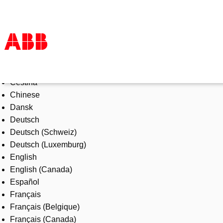
Select Language
Products & Solutions
Čeština
Industries
Chinese
Services
Dansk
About us
Deutsch
Where to buy
Deutsch (Schweiz)
Contact us
Deutsch (Luxemburg)
Careers
English
English (Canada)
Español
Français
Français (Belgique)
Français (Canada)