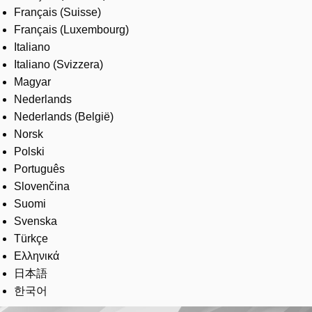
Français (Suisse)
Français (Luxembourg)
Italiano
Italiano (Svizzera)
Magyar
Nederlands
Nederlands (België)
Norsk
Polski
Português
Slovenčina
Suomi
Svenska
Türkçe
Ελληνικά
日本語
한국어