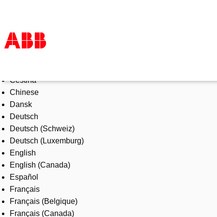
Select Language
Products & Solutions
Čeština
Industries
Chinese
Services
Dansk
About us
Deutsch
Where to buy
Deutsch (Schweiz)
Contact us
Deutsch (Luxemburg)
Careers
English
English (Canada)
Español
Français
Français (Belgique)
Français (Canada)