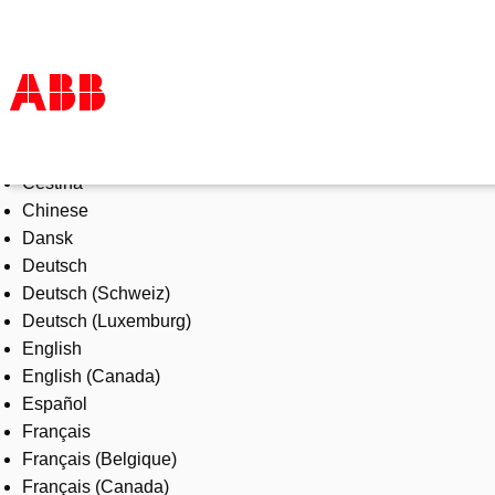
Select Language
Products & Solutions
Čeština
Industries
Chinese
Services
Dansk
About us
Deutsch
Where to buy
Deutsch (Schweiz)
Contact us
Deutsch (Luxemburg)
Careers
English
English (Canada)
Español
Français
Français (Belgique)
Français (Canada)