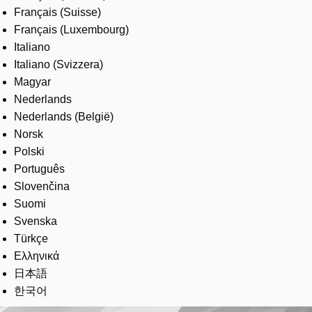
Français (Suisse)
Français (Luxembourg)
Italiano
Italiano (Svizzera)
Magyar
Nederlands
Nederlands (België)
Norsk
Polski
Português
Slovenčina
Suomi
Svenska
Türkçe
Ελληνικά
日本語
한국어