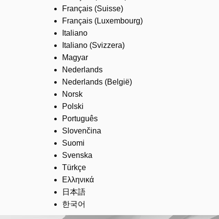
Français (Suisse)
Français (Luxembourg)
Italiano
Italiano (Svizzera)
Magyar
Nederlands
Nederlands (België)
Norsk
Polski
Português
Slovenčina
Suomi
Svenska
Türkçe
Ελληνικά
日本語
한국어