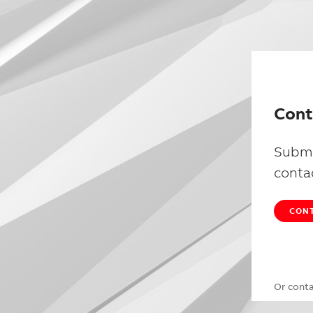
Cont
Submi
conta
CONT
Or cont