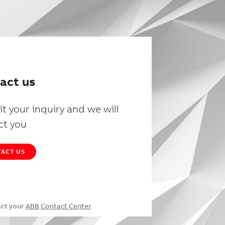
act us
t your inquiry and we will
ct you
ACT US
act your
ABB Contact Center