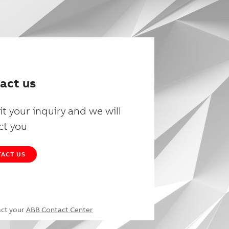
act us
t your inquiry and we will
ct you
ACT US
act your
ABB Contact Center