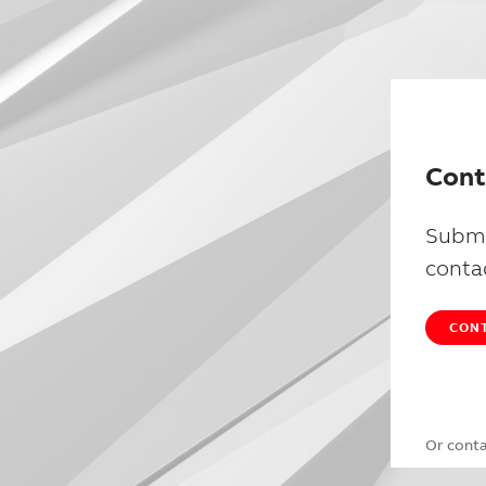
Cont
Submi
conta
CONT
Or cont