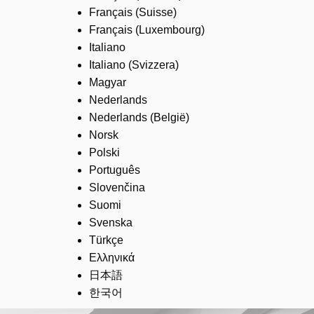
Français (Suisse)
Français (Luxembourg)
Italiano
Italiano (Svizzera)
Magyar
Nederlands
Nederlands (België)
Norsk
Polski
Português
Slovenčina
Suomi
Svenska
Türkçe
Ελληνικά
日本語
한국어