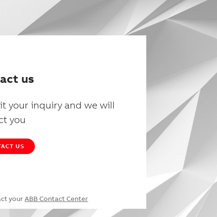
act us
t your inquiry and we will
ct you
ACT US
act your
ABB Contact Center