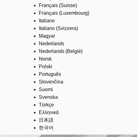
Français (Suisse)
Français (Luxembourg)
Italiano
Italiano (Svizzera)
Magyar
Nederlands
Nederlands (België)
Norsk
Polski
Português
Slovenčina
Suomi
Svenska
Türkçe
Ελληνικά
日本語
한국어