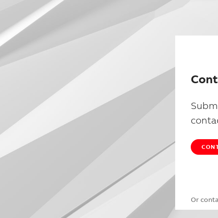
Cont
Submi
conta
CONT
Or cont