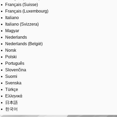
Français (Suisse)
Français (Luxembourg)
Italiano
Italiano (Svizzera)
Magyar
Nederlands
Nederlands (België)
Norsk
Polski
Português
Slovenčina
Suomi
Svenska
Türkçe
Ελληνικά
日本語
한국어