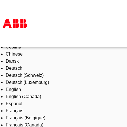
Select Language
Products & Solutions
Čeština
Industries
Chinese
Services
Dansk
About us
Deutsch
Where to buy
Deutsch (Schweiz)
Contact us
Deutsch (Luxemburg)
Careers
English
English (Canada)
Español
Français
Français (Belgique)
Français (Canada)