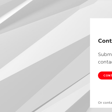
Cont
Submi
conta
CONT
Or cont