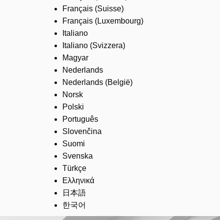
Français (Suisse)
Français (Luxembourg)
Italiano
Italiano (Svizzera)
Magyar
Nederlands
Nederlands (België)
Norsk
Polski
Português
Slovenčina
Suomi
Svenska
Türkçe
Ελληνικά
日本語
한국어