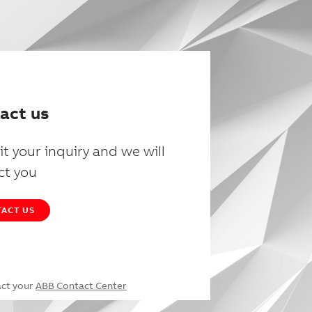
act us
t your inquiry and we will
ct you
ACT US
act your
ABB Contact Center