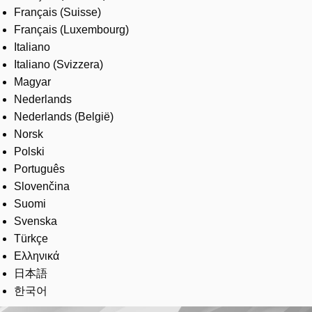
Français (Suisse)
Français (Luxembourg)
Italiano
Italiano (Svizzera)
Magyar
Nederlands
Nederlands (België)
Norsk
Polski
Português
Slovenčina
Suomi
Svenska
Türkçe
Ελληνικά
日本語
한국어