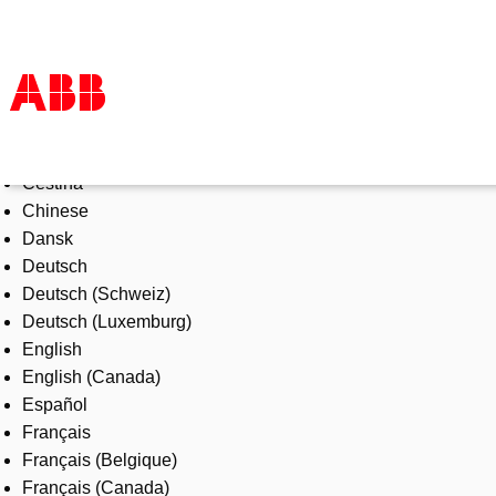
Select Language
Products & Solutions
Čeština
Industries
Chinese
Services
Dansk
About us
Deutsch
Where to buy
Deutsch (Schweiz)
Contact us
Deutsch (Luxemburg)
Careers
English
English (Canada)
Español
Français
Français (Belgique)
Français (Canada)