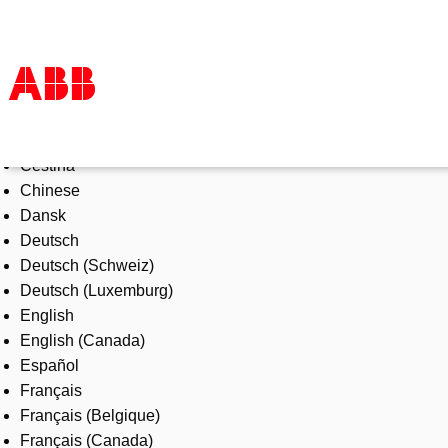
Select Language
Products & Solutions
Čeština
Industries
Chinese
Services
Dansk
About us
Deutsch
Where to buy
Deutsch (Schweiz)
Contact us
Deutsch (Luxemburg)
Careers
English
English (Canada)
Español
Français
Français (Belgique)
Français (Canada)