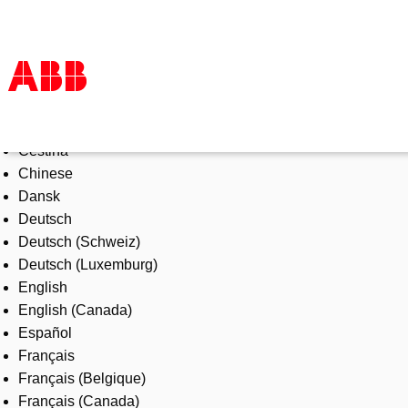
Select Language
Products & Solutions
Čeština
Industries
Chinese
Services
Dansk
About us
Deutsch
Where to buy
Deutsch (Schweiz)
Contact us
Deutsch (Luxemburg)
Careers
English
English (Canada)
Español
Français
Français (Belgique)
Français (Canada)