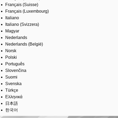
Français (Suisse)
Français (Luxembourg)
Italiano
Italiano (Svizzera)
Magyar
Nederlands
Nederlands (België)
Norsk
Polski
Português
Slovenčina
Suomi
Svenska
Türkçe
Ελληνικά
日本語
한국어