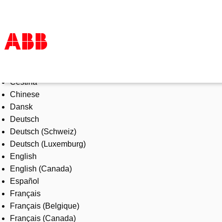
Select Language
Products & Solutions
Čeština
Industries
Chinese
Services
Dansk
About us
Deutsch
Where to buy
Deutsch (Schweiz)
Contact us
Deutsch (Luxemburg)
Careers
English
English (Canada)
Español
Français
Français (Belgique)
Français (Canada)