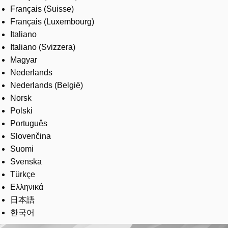
Français (Suisse)
Français (Luxembourg)
Italiano
Italiano (Svizzera)
Magyar
Nederlands
Nederlands (België)
Norsk
Polski
Português
Slovenčina
Suomi
Svenska
Türkçe
Ελληνικά
日本語
한국어