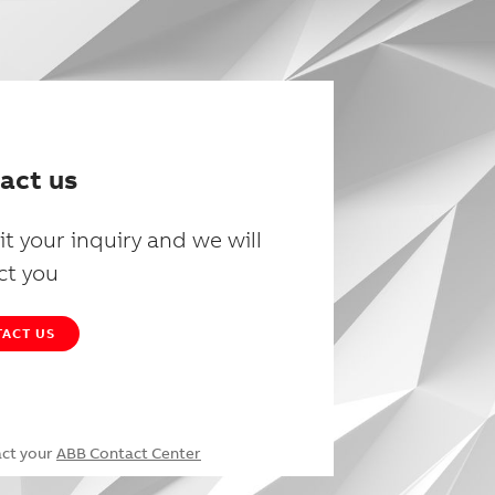
act us
t your inquiry and we will
ct you
ACT US
act your
ABB Contact Center