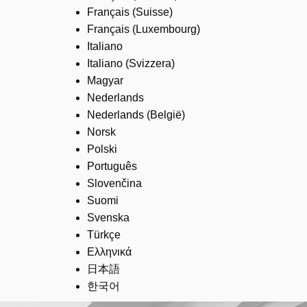
Français (Suisse)
Français (Luxembourg)
Italiano
Italiano (Svizzera)
Magyar
Nederlands
Nederlands (België)
Norsk
Polski
Português
Slovenčina
Suomi
Svenska
Türkçe
Ελληνικά
日本語
한국어