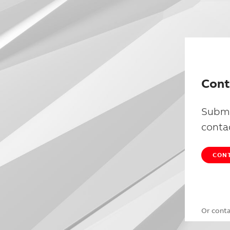
Cont
Submi
conta
CONT
Or cont