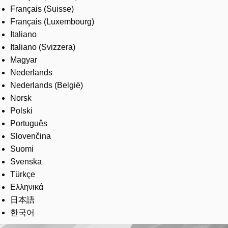
Français (Suisse)
Français (Luxembourg)
Italiano
Italiano (Svizzera)
Magyar
Nederlands
Nederlands (België)
Norsk
Polski
Português
Slovenčina
Suomi
Svenska
Türkçe
Ελληνικά
日本語
한국어