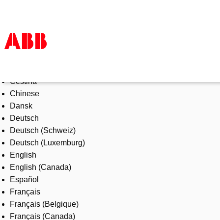
Select Language
Products & Solutions
Čeština
Industries
Chinese
Services
Dansk
About us
Deutsch
Where to buy
Deutsch (Schweiz)
Contact us
Deutsch (Luxemburg)
Careers
English
English (Canada)
Español
Français
Français (Belgique)
Français (Canada)