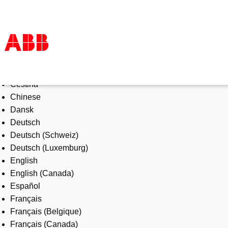
Select Language
Products & Solutions
Čeština
Industries
Chinese
Services
Dansk
About us
Deutsch
Where to buy
Deutsch (Schweiz)
Contact us
Deutsch (Luxemburg)
Careers
English
English (Canada)
Español
Français
Français (Belgique)
Français (Canada)