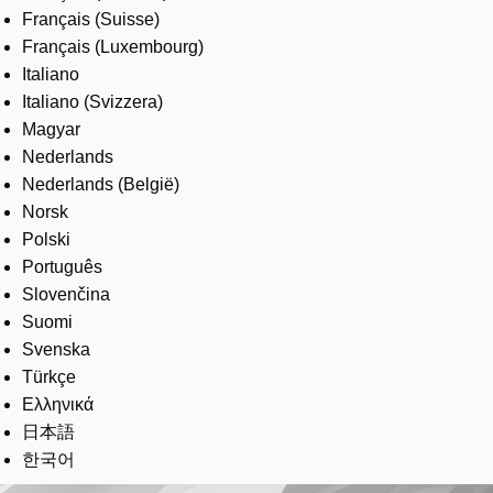
Français (Suisse)
Français (Luxembourg)
Italiano
Italiano (Svizzera)
Magyar
Nederlands
Nederlands (België)
Norsk
Polski
Português
Slovenčina
Suomi
Svenska
Türkçe
Ελληνικά
日本語
한국어