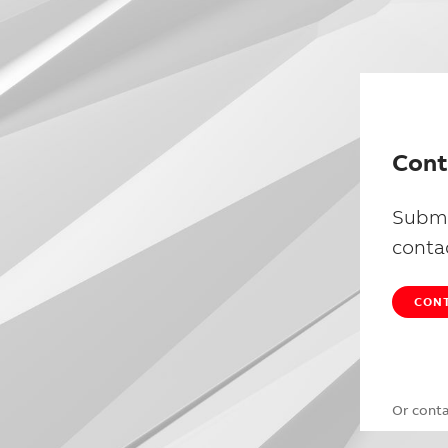
Cont
Submi
conta
CONT
Or cont