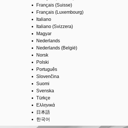
Français (Suisse)
Français (Luxembourg)
Italiano
Italiano (Svizzera)
Magyar
Nederlands
Nederlands (België)
Norsk
Polski
Português
Slovenčina
Suomi
Svenska
Türkçe
Ελληνικά
日本語
한국어