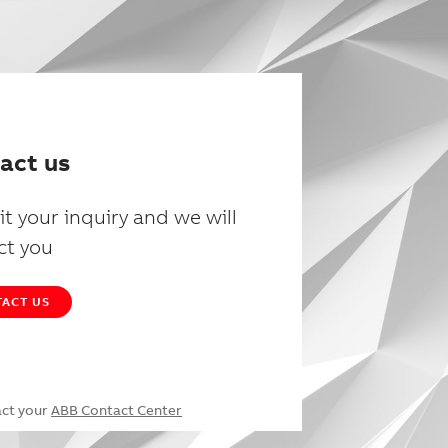
act us
t your inquiry and we will
ct you
ACT US
act your
ABB Contact Center