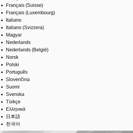
Français (Suisse)
Français (Luxembourg)
Italiano
Italiano (Svizzera)
Magyar
Nederlands
Nederlands (België)
Norsk
Polski
Português
Slovenčina
Suomi
Svenska
Türkçe
Ελληνικά
日本語
한국어