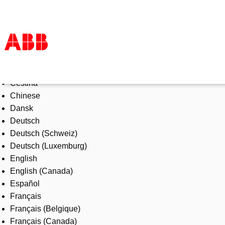
Select Language
Products & Solutions
Čeština
Industries
Chinese
Services
Dansk
About us
Deutsch
Where to buy
Deutsch (Schweiz)
Contact us
Deutsch (Luxemburg)
Careers
English
English (Canada)
Español
Français
Français (Belgique)
Français (Canada)