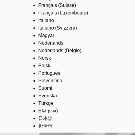
Français (Suisse)
Français (Luxembourg)
Italiano
Italiano (Svizzera)
Magyar
Nederlands
Nederlands (België)
Norsk
Polski
Português
Slovenčina
Suomi
Svenska
Türkçe
Ελληνικά
日本語
한국어