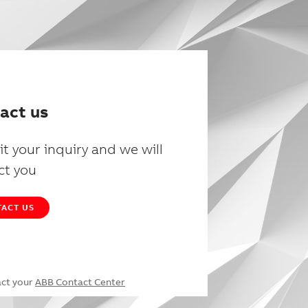
act us
t your inquiry and we will
ct you
ACT US
act your
ABB Contact Center