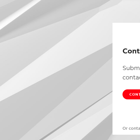
Cont
Submi
conta
CONT
Or cont