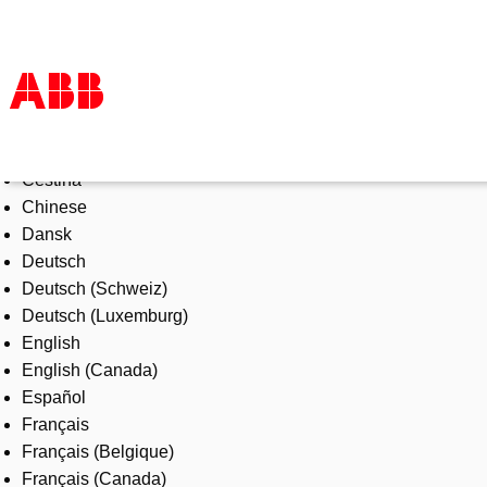
Select Language
Products & Solutions
Čeština
Industries
Chinese
Services
Dansk
About us
Deutsch
Where to buy
Deutsch (Schweiz)
Contact us
Deutsch (Luxemburg)
Careers
English
English (Canada)
Español
Français
Français (Belgique)
Français (Canada)