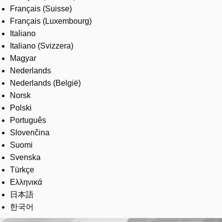
Français (Suisse)
Français (Luxembourg)
Italiano
Italiano (Svizzera)
Magyar
Nederlands
Nederlands (België)
Norsk
Polski
Português
Slovenčina
Suomi
Svenska
Türkçe
Ελληνικά
日本語
한국어