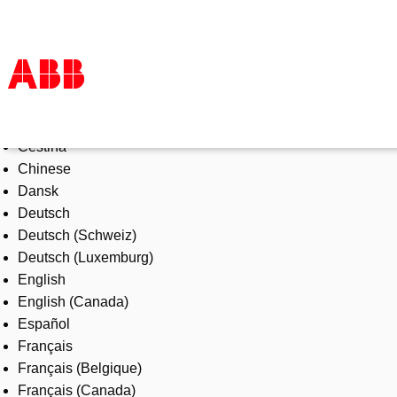
Select Language
Products & Solutions
Čeština
Industries
Chinese
Services
Dansk
About us
Deutsch
Where to buy
Deutsch (Schweiz)
Contact us
Deutsch (Luxemburg)
Careers
English
English (Canada)
Español
Français
Français (Belgique)
Français (Canada)