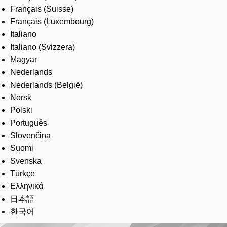
Français (Suisse)
Français (Luxembourg)
Italiano
Italiano (Svizzera)
Magyar
Nederlands
Nederlands (België)
Norsk
Polski
Português
Slovenčina
Suomi
Svenska
Türkçe
Ελληνικά
日本語
한국어