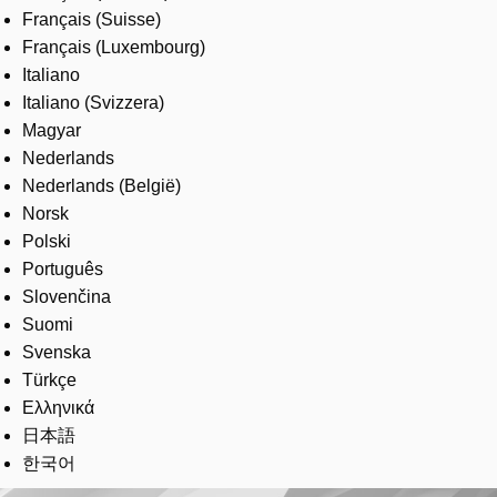
Français (Suisse)
Français (Luxembourg)
Italiano
Italiano (Svizzera)
Magyar
Nederlands
Nederlands (België)
Norsk
Polski
Português
Slovenčina
Suomi
Svenska
Türkçe
Ελληνικά
日本語
한국어