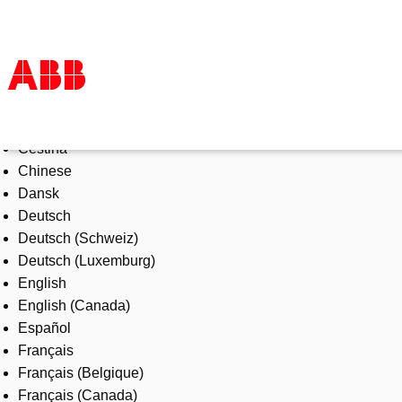
Select Language
Products & Solutions
Čeština
Industries
Chinese
Services
Dansk
About us
Deutsch
Where to buy
Deutsch (Schweiz)
Contact us
Deutsch (Luxemburg)
Careers
English
English (Canada)
Español
Français
Français (Belgique)
Français (Canada)