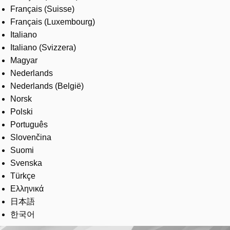
Français (Suisse)
Français (Luxembourg)
Italiano
Italiano (Svizzera)
Magyar
Nederlands
Nederlands (België)
Norsk
Polski
Português
Slovenčina
Suomi
Svenska
Türkçe
Ελληνικά
日本語
한국어