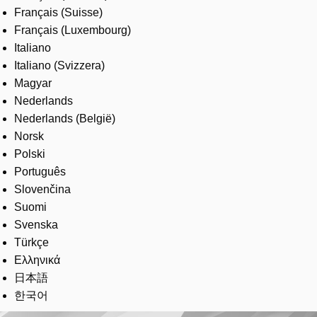
Français (Suisse)
Français (Luxembourg)
Italiano
Italiano (Svizzera)
Magyar
Nederlands
Nederlands (België)
Norsk
Polski
Português
Slovenčina
Suomi
Svenska
Türkçe
Ελληνικά
日本語
한국어