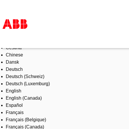
Select Language
Products & Solutions
Čeština
Industries
Chinese
Services
Dansk
About us
Deutsch
Where to buy
Deutsch (Schweiz)
Contact us
Deutsch (Luxemburg)
Careers
English
English (Canada)
Español
Français
Français (Belgique)
Français (Canada)