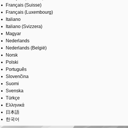
Français (Suisse)
Français (Luxembourg)
Italiano
Italiano (Svizzera)
Magyar
Nederlands
Nederlands (België)
Norsk
Polski
Português
Slovenčina
Suomi
Svenska
Türkçe
Ελληνικά
日本語
한국어