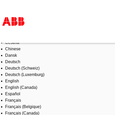
Select Language
Products & Solutions
Čeština
Industries
Chinese
Services
Dansk
About us
Deutsch
Where to buy
Deutsch (Schweiz)
Contact us
Deutsch (Luxemburg)
Careers
English
English (Canada)
Español
Français
Français (Belgique)
Français (Canada)