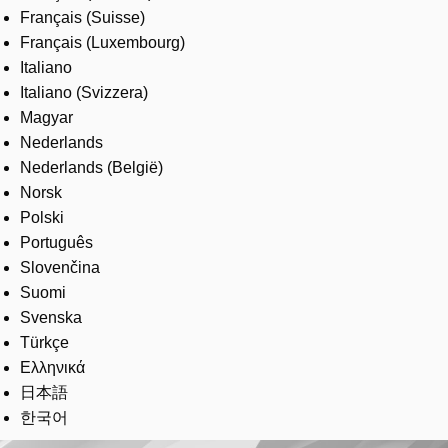
Français (Suisse)
Français (Luxembourg)
Italiano
Italiano (Svizzera)
Magyar
Nederlands
Nederlands (België)
Norsk
Polski
Português
Slovenčina
Suomi
Svenska
Türkçe
Ελληνικά
日本語
한국어