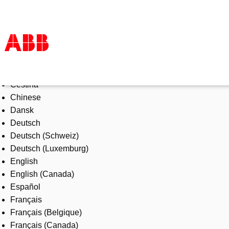
Select Language
Products & Solutions
Čeština
Industries
Chinese
Services
Dansk
About us
Deutsch
Where to buy
Deutsch (Schweiz)
Contact us
Deutsch (Luxemburg)
Careers
English
English (Canada)
Español
Français
Français (Belgique)
Français (Canada)