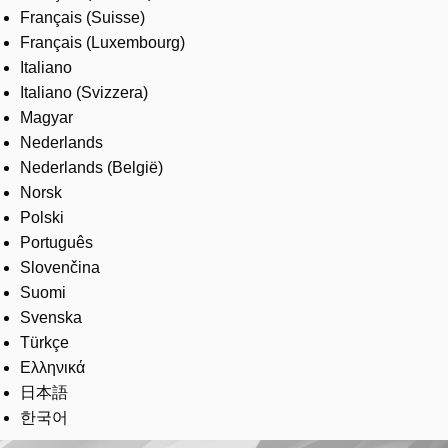
Français (Suisse)
Français (Luxembourg)
Italiano
Italiano (Svizzera)
Magyar
Nederlands
Nederlands (België)
Norsk
Polski
Português
Slovenčina
Suomi
Svenska
Türkçe
Ελληνικά
日本語
한국어