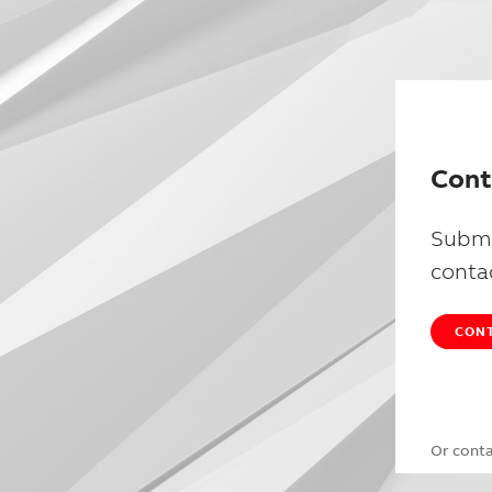
Cont
Submi
conta
CONT
Or cont