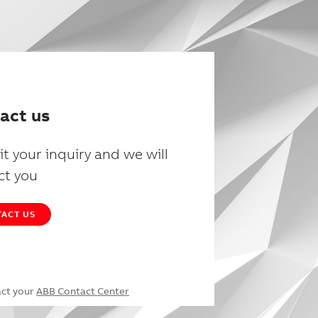
act us
t your inquiry and we will
ct you
ACT US
act your
ABB Contact Center