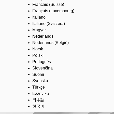
Français (Suisse)
Français (Luxembourg)
Italiano
Italiano (Svizzera)
Magyar
Nederlands
Nederlands (België)
Norsk
Polski
Português
Slovenčina
Suomi
Svenska
Türkçe
Ελληνικά
日本語
한국어