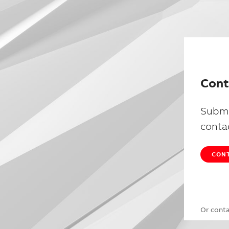
Cont
Submi
conta
CONT
Or cont