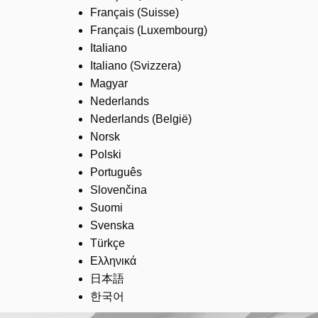
Français (Suisse)
Français (Luxembourg)
Italiano
Italiano (Svizzera)
Magyar
Nederlands
Nederlands (België)
Norsk
Polski
Português
Slovenčina
Suomi
Svenska
Türkçe
Ελληνικά
日本語
한국어