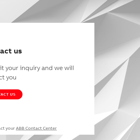
act us
t your inquiry and we will
ct you
ACT US
act your
ABB Contact Center