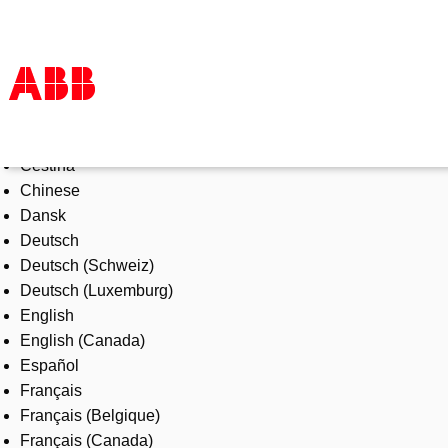
Select Language
Products & Solutions
Čeština
Industries
Chinese
Services
Dansk
About us
Deutsch
Where to buy
Deutsch (Schweiz)
Contact us
Deutsch (Luxemburg)
Careers
English
English (Canada)
Español
Français
Français (Belgique)
Français (Canada)