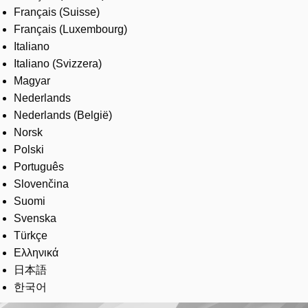
Français (Suisse)
Français (Luxembourg)
Italiano
Italiano (Svizzera)
Magyar
Nederlands
Nederlands (België)
Norsk
Polski
Português
Slovenčina
Suomi
Svenska
Türkçe
Ελληνικά
日本語
한국어