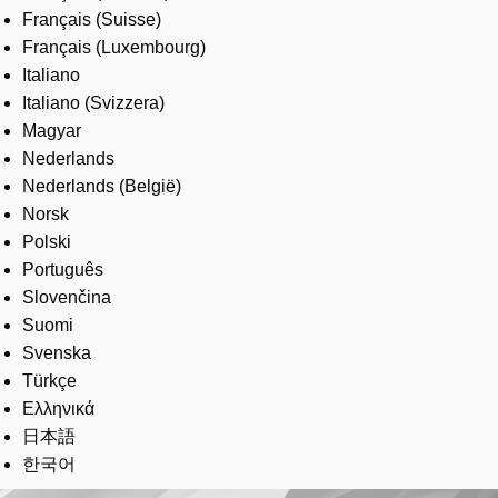
Français (Suisse)
Français (Luxembourg)
Italiano
Italiano (Svizzera)
Magyar
Nederlands
Nederlands (België)
Norsk
Polski
Português
Slovenčina
Suomi
Svenska
Türkçe
Ελληνικά
日本語
한국어