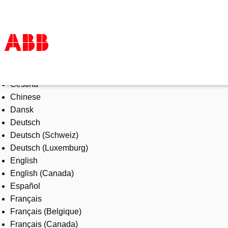
Select Language
Products & Solutions
Čeština
Industries
Chinese
Services
Dansk
About us
Deutsch
Where to buy
Deutsch (Schweiz)
Contact us
Deutsch (Luxemburg)
Careers
English
English (Canada)
Español
Français
Français (Belgique)
Français (Canada)