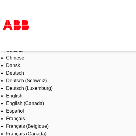
Select Language
Products & Solutions
Čeština
Industries
Chinese
Services
Dansk
About us
Deutsch
Where to buy
Deutsch (Schweiz)
Contact us
Deutsch (Luxemburg)
Careers
English
English (Canada)
Español
Français
Français (Belgique)
Français (Canada)