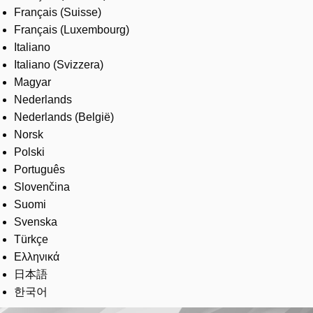
Français (Suisse)
Français (Luxembourg)
Italiano
Italiano (Svizzera)
Magyar
Nederlands
Nederlands (België)
Norsk
Polski
Português
Slovenčina
Suomi
Svenska
Türkçe
Ελληνικά
日本語
한국어