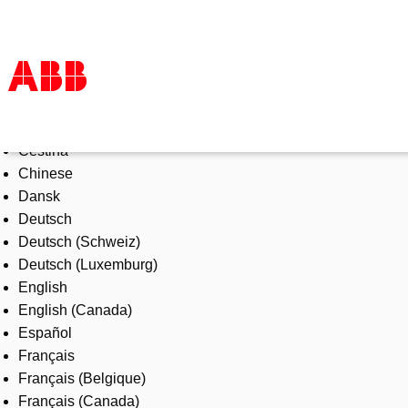
Select Language
Products & Solutions
Čeština
Industries
Chinese
Services
Dansk
About us
Deutsch
Where to buy
Deutsch (Schweiz)
Contact us
Deutsch (Luxemburg)
Careers
English
English (Canada)
Español
Français
Français (Belgique)
Français (Canada)