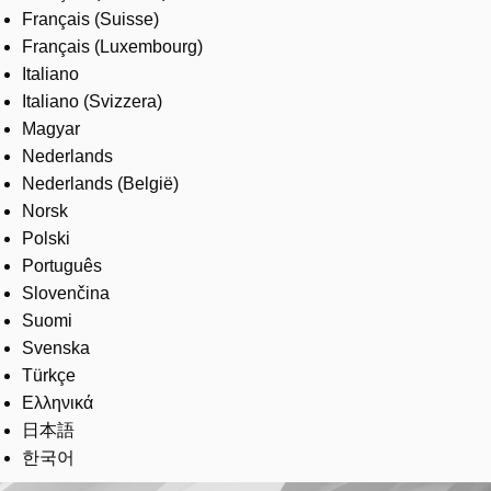
Français (Suisse)
Français (Luxembourg)
Italiano
Italiano (Svizzera)
Magyar
Nederlands
Nederlands (België)
Norsk
Polski
Português
Slovenčina
Suomi
Svenska
Türkçe
Ελληνικά
日本語
한국어