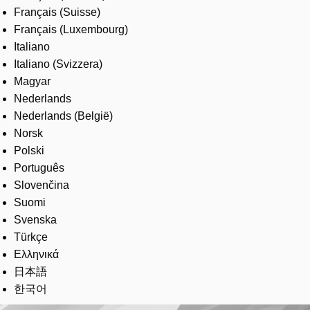
Français (Suisse)
Français (Luxembourg)
Italiano
Italiano (Svizzera)
Magyar
Nederlands
Nederlands (België)
Norsk
Polski
Português
Slovenčina
Suomi
Svenska
Türkçe
Ελληνικά
日本語
한국어