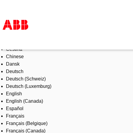
Select Language
Products & Solutions
Čeština
Industries
Chinese
Services
Dansk
About us
Deutsch
Where to buy
Deutsch (Schweiz)
Contact us
Deutsch (Luxemburg)
Careers
English
English (Canada)
Español
Français
Français (Belgique)
Français (Canada)