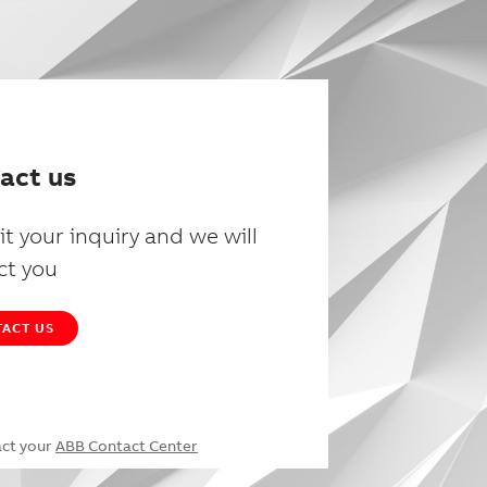
act us
t your inquiry and we will
ct you
ACT US
act your
ABB Contact Center