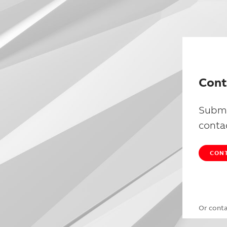
Cont
Submi
conta
CONT
Or cont