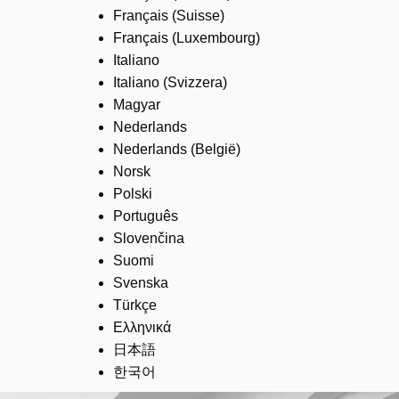
Français (Suisse)
Français (Luxembourg)
Italiano
Italiano (Svizzera)
Magyar
Nederlands
Nederlands (België)
Norsk
Polski
Português
Slovenčina
Suomi
Svenska
Türkçe
Ελληνικά
日本語
한국어