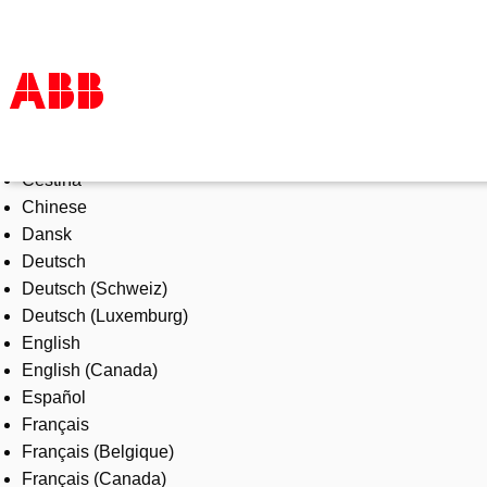
Select Language
Products & Solutions
Čeština
Industries
Chinese
Services
Dansk
About us
Deutsch
Where to buy
Deutsch (Schweiz)
Contact us
Deutsch (Luxemburg)
Careers
English
English (Canada)
Español
Français
Français (Belgique)
Français (Canada)