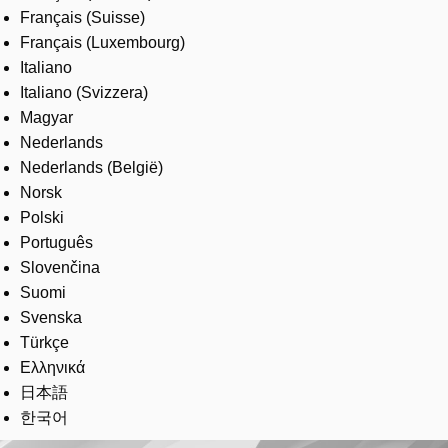
Français (Suisse)
Français (Luxembourg)
Italiano
Italiano (Svizzera)
Magyar
Nederlands
Nederlands (België)
Norsk
Polski
Português
Slovenčina
Suomi
Svenska
Türkçe
Ελληνικά
日本語
한국어