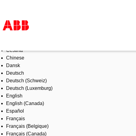
Select Language
Products & Solutions
Čeština
Industries
Chinese
Services
Dansk
About us
Deutsch
Where to buy
Deutsch (Schweiz)
Contact us
Deutsch (Luxemburg)
Careers
English
English (Canada)
Español
Français
Français (Belgique)
Français (Canada)