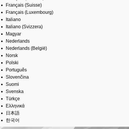
Français (Suisse)
Français (Luxembourg)
Italiano
Italiano (Svizzera)
Magyar
Nederlands
Nederlands (België)
Norsk
Polski
Português
Slovenčina
Suomi
Svenska
Türkçe
Ελληνικά
日本語
한국어