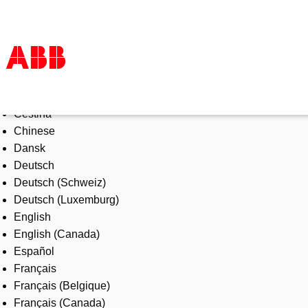
Select Language
Products & Solutions
Čeština
Industries
Chinese
Services
Dansk
About us
Deutsch
Where to buy
Deutsch (Schweiz)
Contact us
Deutsch (Luxemburg)
Careers
English
English (Canada)
Español
Français
Français (Belgique)
Français (Canada)