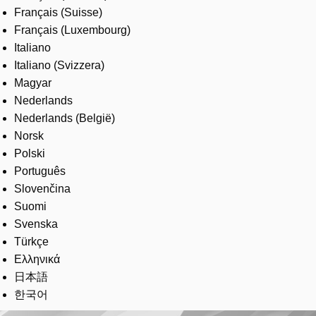
Français (Suisse)
Français (Luxembourg)
Italiano
Italiano (Svizzera)
Magyar
Nederlands
Nederlands (België)
Norsk
Polski
Português
Slovenčina
Suomi
Svenska
Türkçe
Ελληνικά
日本語
한국어