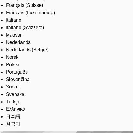
Français (Suisse)
Français (Luxembourg)
Italiano
Italiano (Svizzera)
Magyar
Nederlands
Nederlands (België)
Norsk
Polski
Português
Slovenčina
Suomi
Svenska
Türkçe
Ελληνικά
日本語
한국어