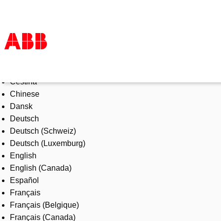
Select Language
Products & Solutions
Čeština
Industries
Chinese
Services
Dansk
About us
Deutsch
Where to buy
Deutsch (Schweiz)
Contact us
Deutsch (Luxemburg)
Careers
English
English (Canada)
Español
Français
Français (Belgique)
Français (Canada)