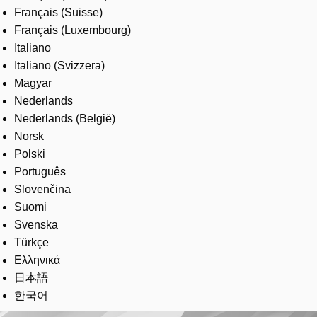
Français (Suisse)
Français (Luxembourg)
Italiano
Italiano (Svizzera)
Magyar
Nederlands
Nederlands (België)
Norsk
Polski
Português
Slovenčina
Suomi
Svenska
Türkçe
Ελληνικά
日本語
한국어