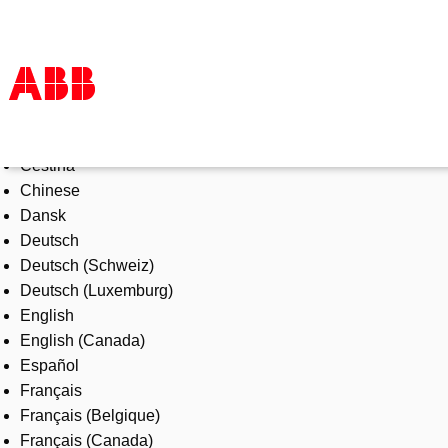
Select Language
Products & Solutions
Čeština
Industries
Chinese
Services
Dansk
About us
Deutsch
Where to buy
Deutsch (Schweiz)
Contact us
Deutsch (Luxemburg)
Careers
English
English (Canada)
Español
Français
Français (Belgique)
Français (Canada)