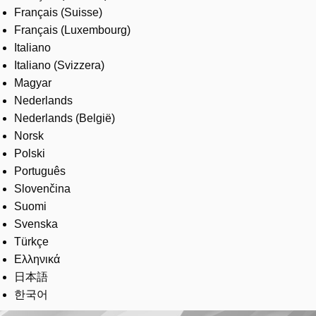
Français (Suisse)
Français (Luxembourg)
Italiano
Italiano (Svizzera)
Magyar
Nederlands
Nederlands (België)
Norsk
Polski
Português
Slovenčina
Suomi
Svenska
Türkçe
Ελληνικά
日本語
한국어