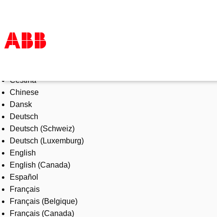
Select Language
Products & Solutions
Čeština
Industries
Chinese
Services
Dansk
About us
Deutsch
Where to buy
Deutsch (Schweiz)
Contact us
Deutsch (Luxemburg)
Careers
English
English (Canada)
Español
Français
Français (Belgique)
Français (Canada)