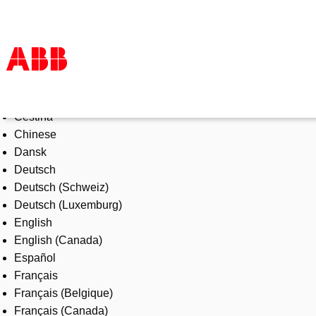
Select Language
Products & Solutions
Čeština
Industries
Chinese
Services
Dansk
About us
Deutsch
Where to buy
Deutsch (Schweiz)
Contact us
Deutsch (Luxemburg)
Careers
English
English (Canada)
Español
Français
Français (Belgique)
Français (Canada)