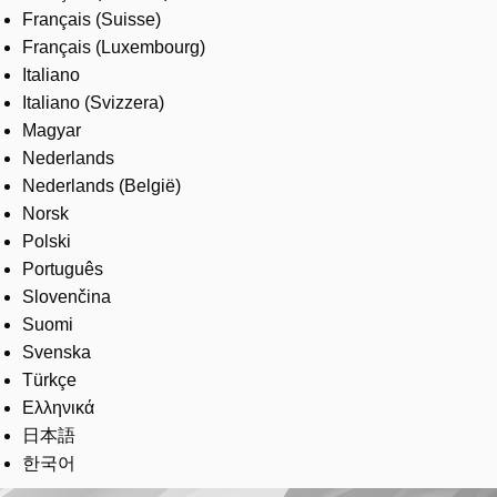
Français (Suisse)
Français (Luxembourg)
Italiano
Italiano (Svizzera)
Magyar
Nederlands
Nederlands (België)
Norsk
Polski
Português
Slovenčina
Suomi
Svenska
Türkçe
Ελληνικά
日本語
한국어