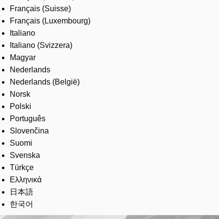
Français (Suisse)
Français (Luxembourg)
Italiano
Italiano (Svizzera)
Magyar
Nederlands
Nederlands (België)
Norsk
Polski
Português
Slovenčina
Suomi
Svenska
Türkçe
Ελληνικά
日本語
한국어