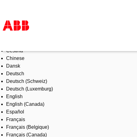
Select Language
Products & Solutions
Čeština
Industries
Chinese
Services
Dansk
About us
Deutsch
Where to buy
Deutsch (Schweiz)
Contact us
Deutsch (Luxemburg)
Careers
English
English (Canada)
Español
Français
Français (Belgique)
Français (Canada)