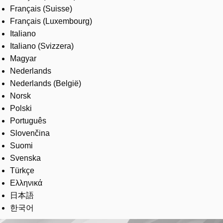
Français (Suisse)
Français (Luxembourg)
Italiano
Italiano (Svizzera)
Magyar
Nederlands
Nederlands (België)
Norsk
Polski
Português
Slovenčina
Suomi
Svenska
Türkçe
Ελληνικά
日本語
한국어