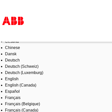
Select Language
Products & Solutions
Čeština
Industries
Chinese
Services
Dansk
About us
Deutsch
Where to buy
Deutsch (Schweiz)
Contact us
Deutsch (Luxemburg)
Careers
English
English (Canada)
Español
Français
Français (Belgique)
Français (Canada)