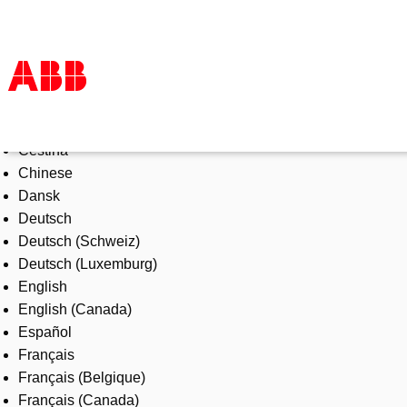
Select Language
Products & Solutions
Čeština
Industries
Chinese
Services
Dansk
About us
Deutsch
Where to buy
Deutsch (Schweiz)
Contact us
Deutsch (Luxemburg)
Careers
English
English (Canada)
Español
Français
Français (Belgique)
Français (Canada)