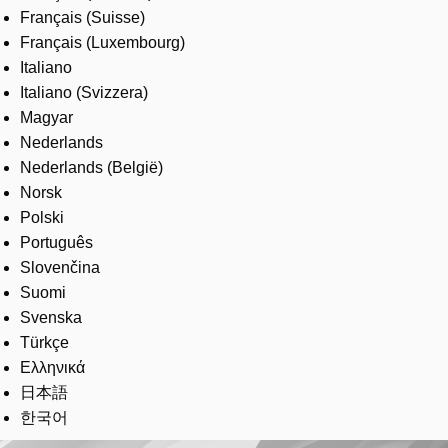
Français (Suisse)
Français (Luxembourg)
Italiano
Italiano (Svizzera)
Magyar
Nederlands
Nederlands (België)
Norsk
Polski
Português
Slovenčina
Suomi
Svenska
Türkçe
Ελληνικά
日本語
한국어