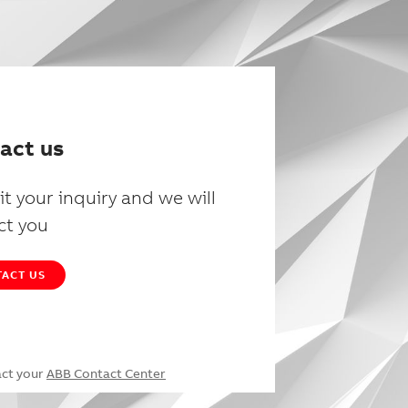
act us
t your inquiry and we will
ct you
ACT US
act your
ABB Contact Center