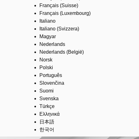
Français (Suisse)
Français (Luxembourg)
Italiano
Italiano (Svizzera)
Magyar
Nederlands
Nederlands (België)
Norsk
Polski
Português
Slovenčina
Suomi
Svenska
Türkçe
Ελληνικά
日本語
한국어