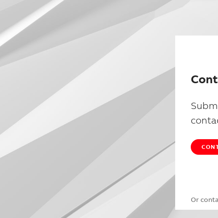
Cont
Submi
conta
CONT
Or cont