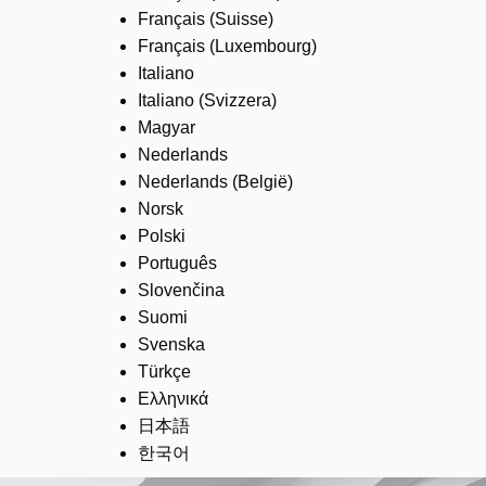
Français (Suisse)
Français (Luxembourg)
Italiano
Italiano (Svizzera)
Magyar
Nederlands
Nederlands (België)
Norsk
Polski
Português
Slovenčina
Suomi
Svenska
Türkçe
Ελληνικά
日本語
한국어