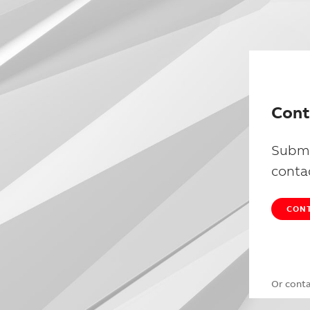
Cont
Submi
conta
CONT
Or cont