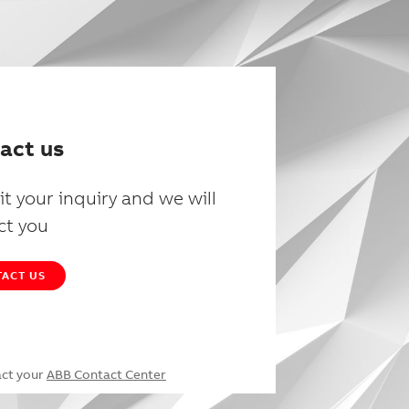
act us
t your inquiry and we will
ct you
ACT US
act your
ABB Contact Center