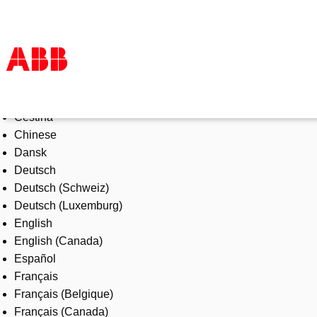
Select Language
Products & Solutions
Čeština
Industries
Chinese
Services
Dansk
About us
Deutsch
Where to buy
Deutsch (Schweiz)
Contact us
Deutsch (Luxemburg)
Careers
English
English (Canada)
Español
Français
Français (Belgique)
Français (Canada)