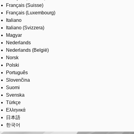
Français (Suisse)
Français (Luxembourg)
Italiano
Italiano (Svizzera)
Magyar
Nederlands
Nederlands (België)
Norsk
Polski
Português
Slovenčina
Suomi
Svenska
Türkçe
Ελληνικά
日本語
한국어