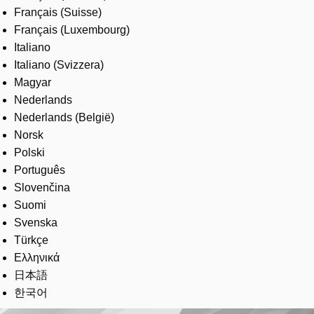
Français (Suisse)
Français (Luxembourg)
Italiano
Italiano (Svizzera)
Magyar
Nederlands
Nederlands (België)
Norsk
Polski
Português
Slovenčina
Suomi
Svenska
Türkçe
Ελληνικά
日本語
한국어