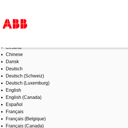
Select Language
Products & Solutions
Čeština
Industries
Chinese
Services
Dansk
About us
Deutsch
Where to buy
Deutsch (Schweiz)
Contact us
Deutsch (Luxemburg)
Careers
English
English (Canada)
Español
Français
Français (Belgique)
Français (Canada)